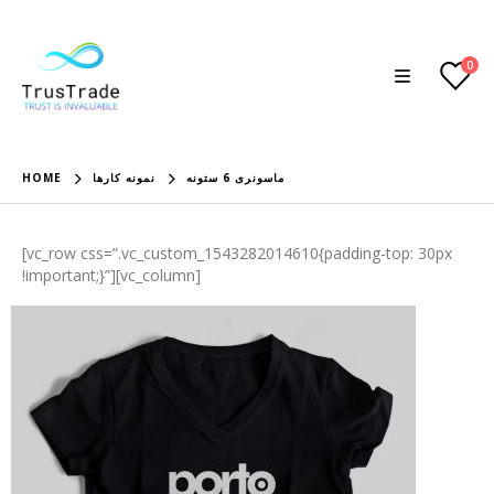
0
HOME
نمونه کارها
ماسونری 6 ستونه
[vc_row css=”.vc_custom_1543282014610{padding-top: 30px
!important;}”][vc_column]