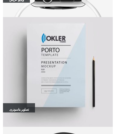
تصاویر ماسونری