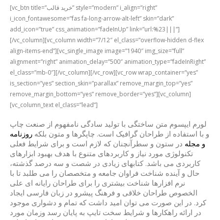
[vc_btn title=”خرید قالب” style=”modern” i_align=”right”
i_icon_fontawesome=”fas fa-long-arrow-alt-left” skin=”dark”
add_icon=”true” css_animation=”fadeInUp” link=”url:%23|||”]
[/vc_column][vc_column width=”7/12″ el_class=”overflow-hidden d-flex
align-items-end”][vc_single_image image=”1940″ img_size=”full”
alignment=”right” animation_delay=”500″ animation_type=”fadeInRight”
el_class=”mb-0″][/vc_column][/vc_row][vc_row wrap_container=”yes”
is_section=”yes” section_skin=”parallax” remove_margin_top=”yes”
remove_margin_bottom=”yes” remove_border=”yes”][vc_column]
[vc_column_text el_class=”lead”]
لورم ایپسوم متن ساختگی با تولید سادگی نامفهوم از صنعت چاپ
و با استفاده از طراحان گرافیک است. چاپگرها و متون بلکه
روزنامه
و مجله
در ستون و سطرآنچنان که لازم است و برای شرایط فعلی
تکنولوژی مورد نیاز و کاربردهای متنوع با هدف بهبود ابزارهای
کاربردی می باشد. کتابهای زیادی در شصت و سه درصد گذشته،
حال و آینده شناخت فراوان جامعه و متخصصان را می طلبد تا با
نرم افزارها شناخت بیشتری را برای طراحان رایانه ای علی
الخصوص طراحان خلاقی و فرهنگ پیشرو در زبان فارسی ایجاد
کرد. در این صورت می توان امید داشت که تمام و دشواری موجود
در ارائه راهکارها و شرایط سخت تایپ به پایان رسد وزمان مورد