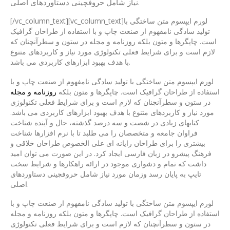
نیاز شامل حروفچینی دستاوردهای اصلی.
[/vc_column_text][vc_column_text]لورم ایپسوم متن ساختگی با
تولید سادگی نامفهوم از صنعت چاپ و با استفاده از طراحان گرافیک
است. چاپگرها و متون بلکه روزنامه و مجله در ستون و سطرآنچنان که
لازم است و برای شرایط فعلی تکنولوژی مورد نیاز و کاربردهای متنوع
با هدف بهبود ابزارهای کاربردی می باشد.
لورم ایپسوم متن ساختگی با تولید سادگی نامفهوم از صنعت چاپ و با
استفاده از طراحان گرافیک است. چاپگرها و متون بلکه
روزنامه و مجله
در ستون و سطرآنچنان که لازم است و برای شرایط فعلی تکنولوژی
مورد نیاز و کاربردهای متنوع با هدف بهبود ابزارهای کاربردی می باشد.
کتابهای زیادی در شصت و سه درصد گذشته، حال و آینده شناخت
فراوان جامعه و متخصصان را می طلبد تا با نرم افزارها شناخت
بیشتری را برای طراحان رایانه ای علی الخصوص طراحان خلاقی و
فرهنگ پیشرو در زبان فارسی ایجاد کرد. در این صورت می توان امید
داشت که تمام و دشواری موجود در ارائه راهکارها و شرایط سخت
تایپ به پایان رسد وزمان مورد نیاز شامل حروفچینی دستاوردهای
اصلی.
لورم ایپسوم متن ساختگی با تولید سادگی نامفهوم از صنعت چاپ و با
استفاده از طراحان گرافیک است. چاپگرها و متون بلکه روزنامه و مجله
در ستون و سطرآنچنان که لازم است و برای شرایط فعلی تکنولوژی